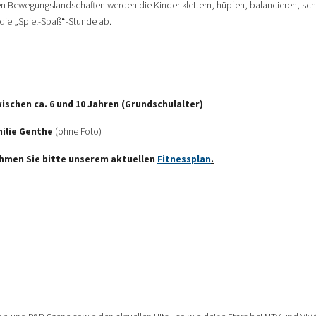
 Bewegungslandschaften werden die Kinder klettern, hüpfen, balancieren, schau
die „Spiel-Spaß“-Stunde ab.
schen ca. 6 und 10 Jahren (Grundschulalter)
milie Genthe
(ohne Foto)
ehmen Sie bitte unserem aktuellen
Fitnessplan
.