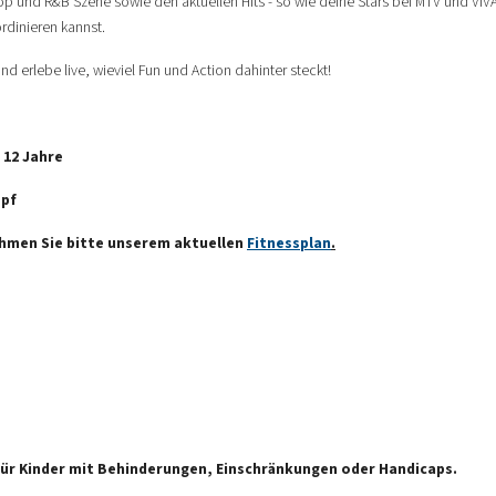
p und R&B Szene sowie den aktuellen Hits - so wie deine Stars bei MTV und VIV
dinieren kannst.
 erlebe live, wieviel Fun und Action dahinter steckt!
 12 Jahre
opf
ehmen Sie bitte unserem aktuellen
Fitnessplan
.
 für Kinder mit Behinderungen, Einschränkungen oder Handicaps.