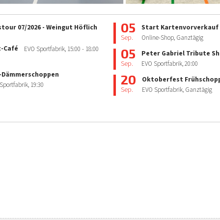
05
tour 07/2026 - Weingut Höflich
Start Kartenvorverkauf
Sep.
Online-Shop, Ganztägig
z-Café
EVO Sportfabrik,
15:00
- 18:00
05
Peter Gabriel Tribute S
Sep.
EVO Sportfabrik,
20:00
-Dämmerschoppen
20
Oktoberfest Frühschop
Sportfabrik,
19:30
Sep.
EVO Sportfabrik, Ganztägig