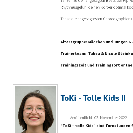
Tanzen zu den angesagten Beats der Hip Ho
Rhythmusgefühl deinen Körper optimal koor
Tanze die angesagtesten Choreographien und
Altersgruppe: Mädchen und Jungen 6 -
Trainerteam: Tabea & Nicole Steink
Trainingszeit und Trainingsort entn
ToKi - Tolle Kids II
Veröffentlicht: 03. November 2022
“ToKi – tolle Kids” sind Turnstunden