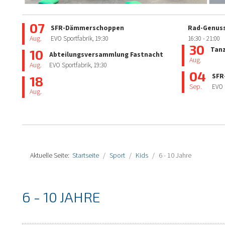
07
SFR-Dämmerschoppen
Rad-Genuss
Aug.
EVO Sportfabrik,
19:30
16:30
- 21:00
30
Tan
10
Abteilungsversammlung Fastnacht
Aug.
Aug.
EVO Sportfabrik,
19:30
04
SFR
18
Sep.
EVO 
Aug.
Aktuelle Seite:
Startseite
Sport
Kids
6 - 10 Jahre
6 - 10 JAHRE