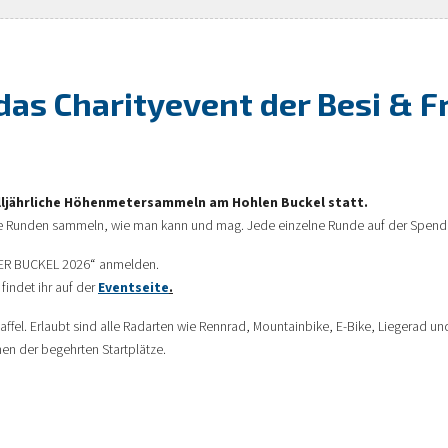
 das Charityevent der Besi & F
 alljährliche Höhenmetersammeln am Hohlen Buckel statt.
le Runden sammeln, wie man kann und mag. Jede einzelne Runde auf der Spende
HLER BUCKEL 2026“ anmelden.
findet ihr auf der
Eventseite
.
Staffel. Erlaubt sind alle Radarten wie Rennrad, Mountainbike, E-Bike, Liegerad 
nen der begehrten Startplätze.