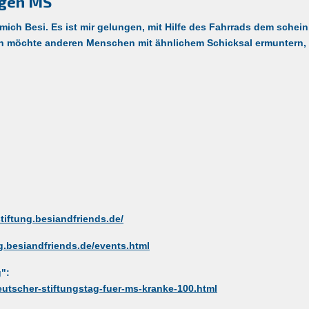
egen MS
ich Besi. Es ist mir gelungen, mit Hilfe des Fahrrads dem schei
h möchte anderen Menschen mit ähnlichem Schicksal ermuntern, e
stiftung.besiandfriends.de/
ng.besiandfriends.de/events.html
g
":
eutscher-stiftungstag-fuer-ms-kranke-100.html