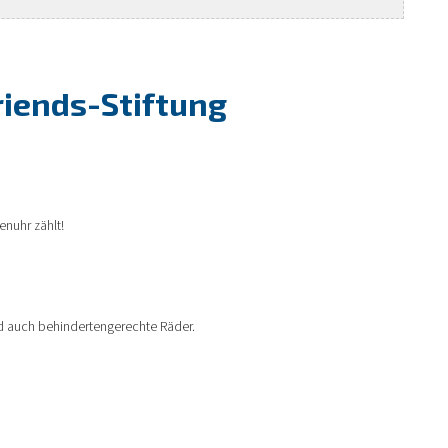
riends-Stiftung
nuhr zählt!
und auch behindertengerechte Räder.