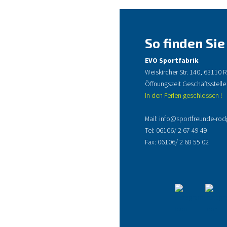
So finden Sie
EVO Sportfabrik
Weiskircher Str. 140, 63110
Öffnungszeit Geschäftsstelle
In den Ferien geschlossen !
Mail:
info@sportfreunde-rod
Tel:
06106/ 2 67 49 49
Fax: 06106/ 2 68 55 02