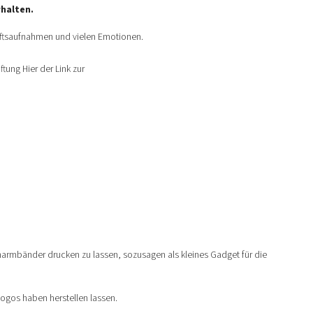
rhalten.
aftsaufnahmen und vielen Emotionen.
ung Hier der Link zur
onarmbänder drucken zu lassen, sozusagen als kleines Gadget für die
Logos haben herstellen lassen.