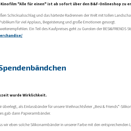
Kinofilm "Alle für einen" ist ab sofort über den B&F-Onlineshop zu e
roßen Schicksalsschlag und das härteste Radrennen der Welt mit tollen Landsch
 Publikum für viel Applaus, Begeisterung und große Emotionen gesorgt.
iterempfehlen. Ein Teil des Kaufpreises geht zu Gunsten der BESI&FRIENDS Stift
merchandise/
s Spendenbändchen
zeit wurde Wirklichkeit.
r überlegt, als Einlassbänder für unsere Weihnachtsfeier „Besi & Friends“-Silik
d es gab dann Papierarmbänder.
dass wir eben solche Silikonarmbänder in unserer Farbe mit den entsprechenden 