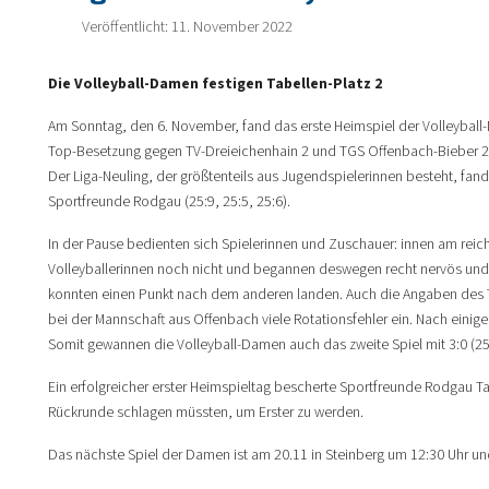
Veröffentlicht: 11. November 2022
Die Volleyball-Damen festigen Tabellen-Platz 2
Am Sonntag, den 6. November, fand das erste Heimspiel der Volleyball-
Top-Besetzung gegen TV-Dreieichenhain 2 und TGS Offenbach-Bieber 2 a
Der Liga-Neuling, der größtenteils aus Jugendspielerinnen besteht, fan
Sportfreunde Rodgau (25:9, 25:5, 25:6).
In der Pause bedienten sich Spielerinnen und Zuschauer: innen am reic
Volleyballerinnen noch nicht und begannen deswegen recht nervös und za
konnten einen Punkt nach dem anderen landen. Auch die Angaben des Tea
bei der Mannschaft aus Offenbach viele Rotationsfehler ein. Nach ein
Somit gewannen die Volleyball-Damen auch das zweite Spiel mit 3:0 (25:
Ein erfolgreicher erster Heimspieltag bescherte Sportfreunde Rodgau Tab
Rückrunde schlagen müssten, um Erster zu werden.
Das nächste Spiel der Damen ist am 20.11 in Steinberg um 12:30 Uhr un