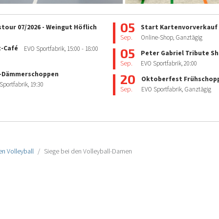
05
tour 07/2026 - Weingut Höflich
Start Kartenvorverkauf
Sep.
Online-Shop, Ganztägig
z-Café
EVO Sportfabrik,
15:00
- 18:00
05
Peter Gabriel Tribute S
Sep.
EVO Sportfabrik,
20:00
-Dämmerschoppen
20
Oktoberfest Frühschop
Sportfabrik,
19:30
Sep.
EVO Sportfabrik, Ganztägig
n Volleyball
Siege bei den Volleyball-Damen