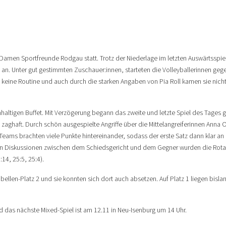
Damen Sportfreunde Rodgau statt. Trotz der Niederlage im letzten Auswärtsspie
n. Unter gut gestimmten Zuschauer:innen, starteten die Volleyballerinnen gege
d keine Routine und auch durch die starken Angaben von Pia Roll kamen sie nicht
hhaltigen Buffet. Mit Verzögerung begann das zweite und letzte Spiel des Tage
ghaft. Durch schön ausgespielte Angriffe über die Mittelangreiferinnen Anna Od
ms brachten viele Punkte hintereinander, sodass der erste Satz dann klar an d
igen Diskussionen zwischen dem Schiedsgericht und dem Gegner wurden die Rota
14, 25:5, 25:4).
ellen-Platz 2 und sie konnten sich dort auch absetzen. Auf Platz 1 liegen bisla
d das nächste Mixed-Spiel ist am 12.11 in Neu-Isenburg um 14 Uhr.