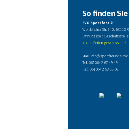
So finden Sie
EVO Sportfabrik
Weiskircher Str. 140, 63110
Öffnungszeit Geschäftsstelle
In den Ferien geschlossen !
Mail:
info@sportfreunde-rod
Tel:
06106/ 2 67 49 49
Fax: 06106/ 2 68 55 02