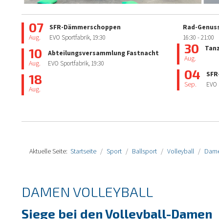
07
SFR-Dämmerschoppen
Rad-Genuss
Aug.
EVO Sportfabrik,
19:30
16:30
- 21:00
30
Tan
10
Abteilungsversammlung Fastnacht
Aug.
Aug.
EVO Sportfabrik,
19:30
04
SFR
18
Sep.
EVO 
Aug.
Aktuelle Seite:
Startseite
Sport
Ballsport
Volleyball
Dame
DAMEN VOLLEYBALL
Siege bei den Volleyball-Damen