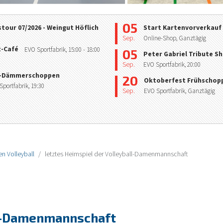
05
tour 07/2026 - Weingut Höflich
Start Kartenvorverkauf
Sep.
Online-Shop, Ganztägig
z-Café
EVO Sportfabrik,
15:00
- 18:00
05
Peter Gabriel Tribute S
Sep.
EVO Sportfabrik,
20:00
-Dämmerschoppen
20
Oktoberfest Frühschop
Sportfabrik,
19:30
Sep.
EVO Sportfabrik, Ganztägig
n Volleyball
letztes Heimspiel der Volleyball-Damenmannschaft
ll-Damenmannschaft