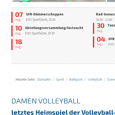
07
SFR-Dämmerschoppen
Rad-Genuss
Aug.
EVO Sportfabrik,
19:30
16:30
- 21:00
30
Tan
10
Abteilungsversammlung Fastnacht
Aug.
Aug.
EVO Sportfabrik,
19:30
04
SFR
18
Sep.
EVO 
Aug.
Aktuelle Seite:
Startseite
Sport
Ballsport
Volleyball
Dame
DAMEN VOLLEYBALL
letztes Heimspiel der Volleyba