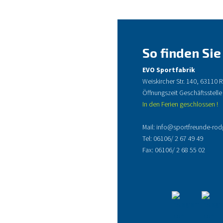
So finden Sie
EVO Sportfabrik
Weiskircher Str. 140, 63110
Öffnungszeit Geschäftsstelle
In den Ferien geschlossen !
Mail:
info@sportfreunde-rod
Tel:
06106/ 2 67 49 49
Fax: 06106/ 2 68 55 02