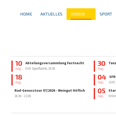
HOME
AKTUELLES
VEREIN
SPORT
10
30
Abteilungsversammlung Fastnacht
Tan
Aug.
Aug.
EVO Sportfabrik,
19:30
18
04
SFR
Aug.
Sep.
EVO 
05
Rad-Genusstour 07/2026 - Weingut Höflich
Star
Sep.
16:30
- 21:00
Onlin