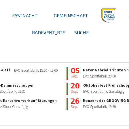
FASTNACHT
GEMEINSCHAFT
RADEVENT_RTF
SUCHE
05
z-Café
Peter Gabriel Tribute S
EVO Sportfabrik,
15:00
- 18:00
Sep.
EVO Sportfabrik,
20:00
20
-Dämmerschoppen
Oktoberfest Frühschop
Sep.
Sportfabrik,
19:30
EVO Sportfabrik, Ganztägig
26
t Kartenvorverkauf Sitzungen
Konzert der GROOVING
Sep.
e-Shop, Ganztägig
EVO Sportfabrik,
19:30