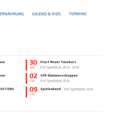
ERNÄHRUNG
JUGEND & KIDS
TERMINE
30
how
Start Neuer Tanzkurs
Sep.
EVO Sportfabrik,
18:15
- 19:45
02
pen
SFR-Dämmerschoppen
Okt.
EVO Sportfabrik,
19:30
09
 DOCTORS
Spieleabend
EVO Sportfabrik,
19:30
Okt.