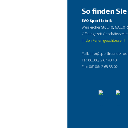
So finden Sie
EVO Sportfabrik
Weiskircher Str. 140, 63110
Öffnungszeit Geschäftsstelle
In den Ferien geschlossen !
Mail:
info@sportfreunde-rod
Tel:
06106/ 2 67 49 49
Fax: 06106/ 2 68 55 02