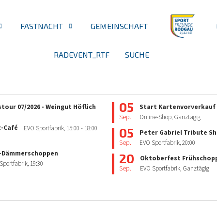
FASTNACHT
GEMEINSCHAFT
RADEVENT_RTF
SUCHE
05
tour 07/2026 - Weingut Höflich
Start Kartenvorverkauf
Sep.
Online-Shop, Ganztägig
z-Café
EVO Sportfabrik,
15:00
- 18:00
05
Peter Gabriel Tribute S
Sep.
EVO Sportfabrik,
20:00
-Dämmerschoppen
20
Oktoberfest Frühschop
Sportfabrik,
19:30
Sep.
EVO Sportfabrik, Ganztägig