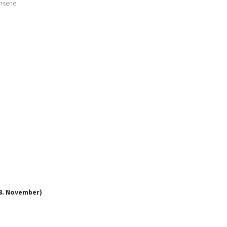
chsene
28. November)