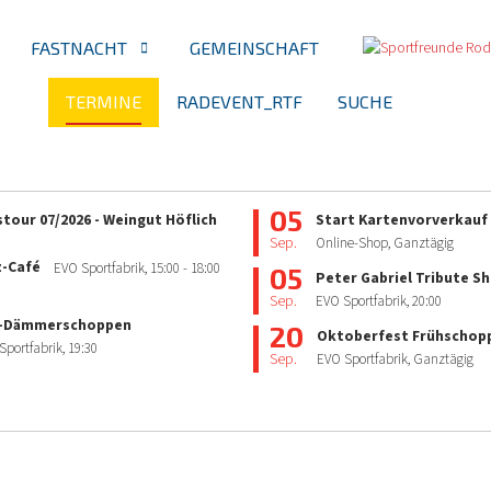
FASTNACHT
GEMEINSCHAFT
TERMINE
RADEVENT_RTF
SUCHE
05
tour 07/2026 - Weingut Höflich
Start Kartenvorverkauf
Sep.
Online-Shop, Ganztägig
z-Café
EVO Sportfabrik,
15:00
- 18:00
05
Peter Gabriel Tribute S
Sep.
EVO Sportfabrik,
20:00
-Dämmerschoppen
20
Oktoberfest Frühschop
Sportfabrik,
19:30
Sep.
EVO Sportfabrik, Ganztägig