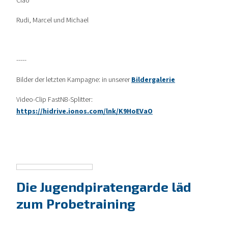
Ciao
Rudi, Marcel und Michael
-----
Bilder der letzten Kampagne: in unserer
Bildergalerie
Video-Clip FastN8-Splitter:
https://hidrive.ionos.com/lnk/K9HoEVaO
Die Jugendpiratengarde läd
zum Probetraining