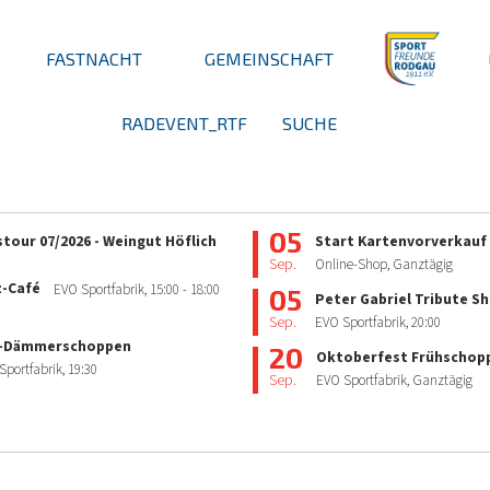
FASTNACHT
GEMEINSCHAFT
RADEVENT_RTF
SUCHE
05
tour 07/2026 - Weingut Höflich
Start Kartenvorverkauf
Sep.
Online-Shop, Ganztägig
z-Café
EVO Sportfabrik,
15:00
- 18:00
05
Peter Gabriel Tribute S
Sep.
EVO Sportfabrik,
20:00
-Dämmerschoppen
20
Oktoberfest Frühschop
Sportfabrik,
19:30
Sep.
EVO Sportfabrik, Ganztägig