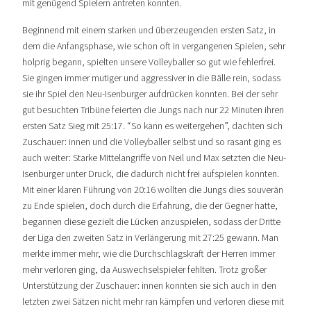
mit genügend Spielern antreten konnten.
Beginnend mit einem starken und überzeugenden ersten Satz, in
dem die Anfangsphase, wie schon oft in vergangenen Spielen, sehr
holprig begann, spielten unsere Volleyballer so gut wie fehlerfrei.
Sie gingen immer mutiger und aggressiver in die Bälle rein, sodass
sie ihr Spiel den Neu-Isenburger aufdrücken konnten. Bei der sehr
gut besuchten Tribüne feierten die Jungs nach nur 22 Minuten ihren
ersten Satz Sieg mit 25:17. “So kann es weitergehen”, dachten sich
Zuschauer: innen und die Volleyballer selbst und so rasant ging es
auch weiter: Starke Mittelangriffe von Neil und Max setzten die Neu-
Isenburger unter Druck, die dadurch nicht frei aufspielen konnten.
Mit einer klaren Führung von 20:16 wollten die Jungs dies souverän
zu Ende spielen, doch durch die Erfahrung, die der Gegner hatte,
begannen diese gezielt die Lücken anzuspielen, sodass der Dritte
der Liga den zweiten Satz in Verlängerung mit 27:25 gewann. Man
merkte immer mehr, wie die Durchschlagskraft der Herren immer
mehr verloren ging, da Auswechselspieler fehlten. Trotz großer
Unterstützung der Zuschauer: innen konnten sie sich auch in den
letzten zwei Sätzen nicht mehr ran kämpfen und verloren diese mit