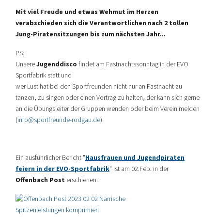
Mit viel Freude und etwas Wehmut im Herzen
verabschieden sich die Verantwortlichen nach 2 tollen
Jung-Piratensitzungen bis zum nächsten Jahr...
PS:
Unsere
Jugenddisco
findet am Fastnachtssonntag in der
EVO
Sportfabrik statt und
wer Lust hat bei den Sportfreunden nicht nur an Fastnacht zu
tanzen, zu singen oder
einen Vortrag zu halten, der kann sich gerne
an die Übungsleiter der Gruppen
wenden
oder
beim Verein melden
(
info@sportfreunde-rodgau.de
).
Ein ausführlicher Bericht "
Hausfrauen und Jugendpiraten
feiern in der EVO-Sportfabrik
" ist am 02.Feb. in der
Offenbach Post
erschienen: