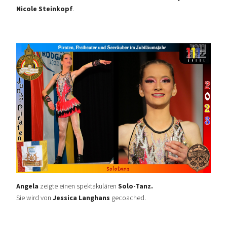
Nicole Steinkopf
.
Angela
zeigte einen spektakulären
Solo-Tanz.
Sie wird von
Jessica Langhans
gecoached.