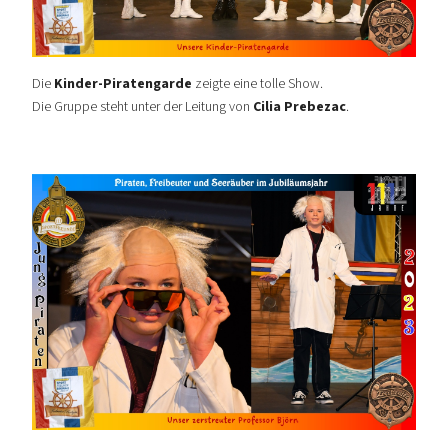
Die
Kinder-Piratengarde
zeigte eine tolle Show.
Die Gruppe steht unter der Leitung von
Cilia Prebezac
.