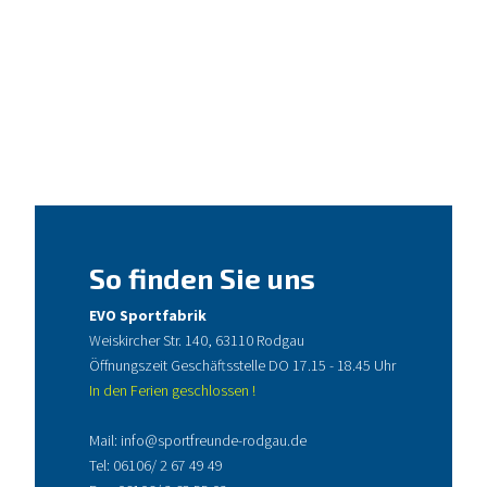
So finden Sie uns
EVO Sportfabrik
Weiskircher Str. 140, 63110 Rodgau
Öffnungszeit Geschäftsstelle DO 17.15 - 18.45 Uhr
In den Ferien geschlossen !
Mail:
info@sportfreunde-rodgau.de
Tel:
06106/ 2 67 49 49