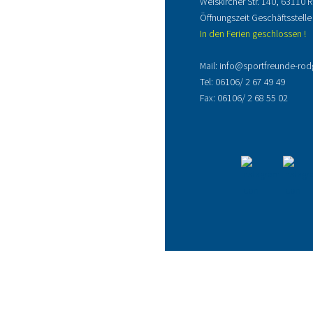
Weiskircher Str. 140, 63110
Öffnungszeit Geschäftsstelle
In den Ferien geschlossen !
Mail:
info@sportfreunde-rod
Tel:
06106/ 2 67 49 49
Fax: 06106/ 2 68 55 02