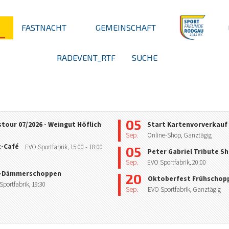
FASTNACHT
GEMEINSCHAFT
RADEVENT_RTF
SUCHE
05
tour 07/2026 - Weingut Höflich
Start Kartenvorverkauf
Sep.
Online-Shop, Ganztägig
z-Café
EVO Sportfabrik,
15:00
- 18:00
05
Peter Gabriel Tribute S
Sep.
EVO Sportfabrik,
20:00
-Dämmerschoppen
20
Oktoberfest Frühschop
Sportfabrik,
19:30
Sep.
EVO Sportfabrik, Ganztägig