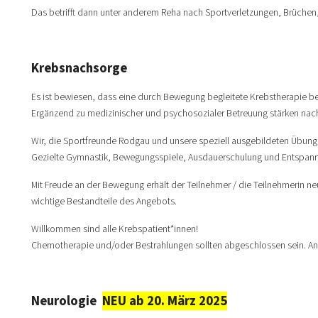
Das betrifft dann unter anderem Reha nach Sportverletzungen, Brüchen
Krebsnachsorge
Es ist bewiesen, dass eine durch Bewegung begleitete Krebstherapie be
Ergänzend zu medizinischer und psychosozialer Betreuung stärken nach 
Wir, die Sportfreunde Rodgau und unsere speziell ausgebildeten Übungs
Gezielte Gymnastik, Bewegungsspiele, Ausdauerschulung und Entspannun
Mit Freude an der Bewegung erhält der Teilnehmer / die Teilnehmerin
wichtige Bestandteile des Angebots.
Willkommen sind alle Krebspatient*innen!
Chemotherapie und/oder Bestrahlungen sollten abgeschlossen sein. And
Neurologie
NEU ab 20. März 2025