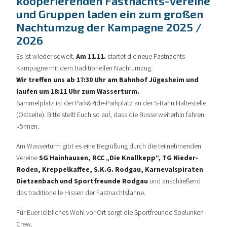
kooperierenden Fastnachts-Vereine
und Gruppen laden ein zum großen
Nachtumzug der Kampagne 2025 /
2026
Es ist wieder soweit.
Am 11.11.
startet die neue Fastnachts-
Kampagne mit dem traditionellen Nachtumzug.
Wir treffen uns ab 17:30 Uhr am Bahnhof Jügesheim und
laufen um 18:11 Uhr zum Wasserturm.
Sammelplatz ist der Park&Ride-Parkplatz an der S-Bahn Haltestelle
(Ostseite). Bitte stellt Euch so auf, dass die Busse weiterhin fahren
können.
Am Wasserturm gibt es eine Begrüßung durch die teilnehmenden
Vereine
SG Hainhausen, RCC „Die Knallkepp“, TG Nieder-
Roden, Kreppelkaffee, S.K.G. Rodgau, Karnevalspiraten
Dietzenbach und Sportfreunde Rodgau
und anschließend
das traditionelle Hissen der Fastnachtsfahne.
Für Euer leibliches Wohl vor Ort sorgt die Sportfreunde Spelunken-
Crew.