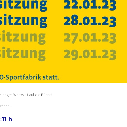
r langen Wartezeit auf die Bühne!
räche...
:11 h