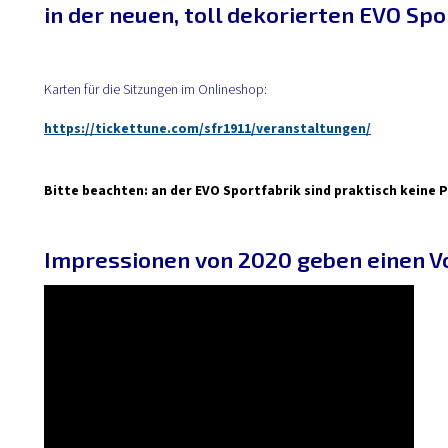
in der neuen, toll dekorierten EVO Spo
Karten für die Sitzungen
im Onlineshop:
https://tickettune.com/sfr1911/veranstaltungen/
Bitte beachten: an der EVO Sportfabrik sind praktisch keine P
Impressionen von 2020 geben einen 