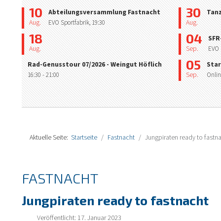
10
30
Abteilungsversammlung Fastnacht
Tan
Aug.
Aug.
EVO Sportfabrik,
19:30
18
04
SFR
Aug.
Sep.
EVO 
05
Rad-Genusstour 07/2026 - Weingut Höflich
Star
Sep.
16:30
- 21:00
Onlin
Aktuelle Seite:
Startseite
Fastnacht
Jungpiraten ready to fastn
FASTNACHT
Jungpiraten ready to fastnacht
Veröffentlicht: 17. Januar 2023