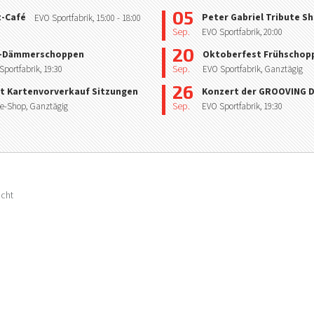
05
z-Café
Peter Gabriel Tribute S
EVO Sportfabrik,
15:00
- 18:00
Sep.
EVO Sportfabrik,
20:00
20
-Dämmerschoppen
Oktoberfest Frühschop
Sep.
Sportfabrik,
19:30
EVO Sportfabrik, Ganztägig
26
t Kartenvorverkauf Sitzungen
Konzert der GROOVING
Sep.
e-Shop, Ganztägig
EVO Sportfabrik,
19:30
acht